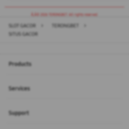
Ã‚Â© 2026 TERONGBET. All rights reserved.
SLOT GACOR
>
TERONGBET
>
SITUS GACOR
Buka
Footer Navigation
Products
Buka
Services
Buka
Support
Buka