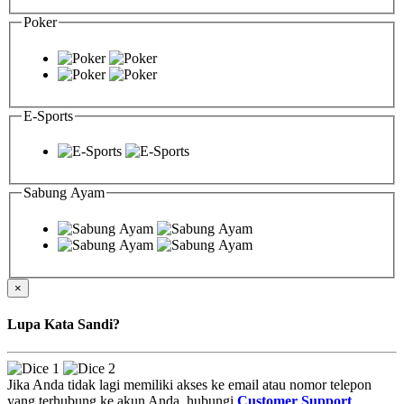
Poker
E-Sports
Sabung Ayam
×
Lupa Kata Sandi?
Jika Anda tidak lagi memiliki akses ke email atau nomor telepon
yang terhubung ke akun Anda, hubungi
Customer Support
.