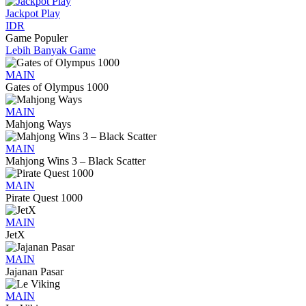
Jackpot
Play
IDR
Game Populer
Lebih Banyak Game
MAIN
Gates of Olympus 1000
MAIN
Mahjong Ways
MAIN
Mahjong Wins 3 – Black Scatter
MAIN
Pirate Quest 1000
MAIN
JetX
MAIN
Jajanan Pasar
MAIN