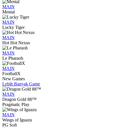
MAIN
Mental
MAIN
Lucky Tiger
MAIN
Hot Hot Nexus
MAIN
Le Pharaoh
MAIN
FootballX
New Games
Lebih Banyak Game
MAIN
Dragon Gold 88™
Pragmatic Play
MAIN
Wings of Iguazu
PG Soft