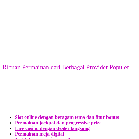
Akses Stabil dan Mudah
— Sistem dirancang agar halaman
permainan dapat dibuka secara cepat di berbagai perangkat.
Pilihan Permainan Lengkap
— Pengguna dapat
menjelajahi kategori slot, live casino, permainan meja,
sportsbook, togel, dan hiburan lainnya.
Rekomendasi Permainan Personal
— Pilihan permainan
dapat disesuaikan berdasarkan kategori dan preferensi
pengguna
Layanan Pelanggan 24 Jam
— Tim bantuan tersedia untuk
menangani pertanyaan akun, transaksi, dan kendala teknis.
Ribuan Permainan dari Berbagai Provider Populer
Koleksi
permainan TERONGBET menghadirkan beragam judul
dari sejumlah provider yang dikenal dalam industri permainan
online. Mulai dari permainan bertema klasik hingga permainan
dengan grafis modern dan fitur interaktif, seluruh kategori disusun
agar lebih mudah ditemukan berdasarkan jenis permainan, tema,
serta fitur yang tersedia.
Slot online dengan beragam tema dan fitur bonus
Permainan jackpot dan progressive prize
Live casino dengan dealer langsung
Permainan meja digital