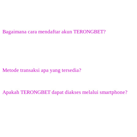
Pengguna dapat menemukan berbagai pilihan permainan seperti slot
online, baccarat, roulette, blackjack, sic bo, dragon tiger, sportsbook,
e-sports, togel, dan kategori permainan lainnya sesuai ketersediaan
platform.
Bagaimana cara mendaftar akun TERONGBET?
Pendaftaran dilakukan dengan membuka halaman registrasi, mengisi
data yang diminta, membuat nama pengguna dan kata sandi,
kemudian menyelesaikan proses verifikasi akun sesuai petunjuk
yang tersedia.
Metode transaksi apa yang tersedia?
Berapa lama proses deposit dan penarikan dana?
Apakah TERONGBET dapat diakses melalui smartphone?
Ya, platform dapat diakses melalui browser pada perangkat Android,
iOS, tablet, maupun komputer selama perangkat memiliki koneksi
internet yang stabil.
Bergabunglah bersama ribuan member yang telah merasakan
pengalaman bermain generasi baru.
Daftar di TERONGBET
sekarang
dan buktikan sendiri serunya platform game online