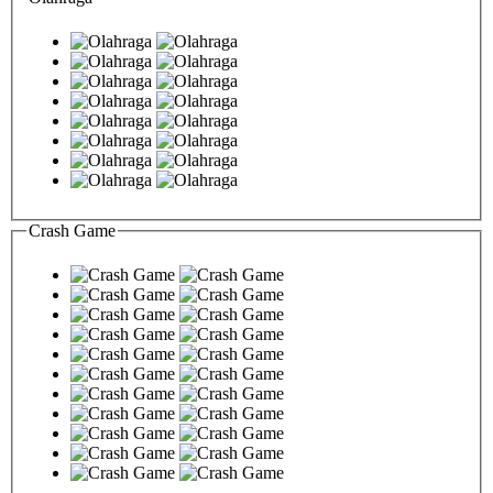
Crash Game