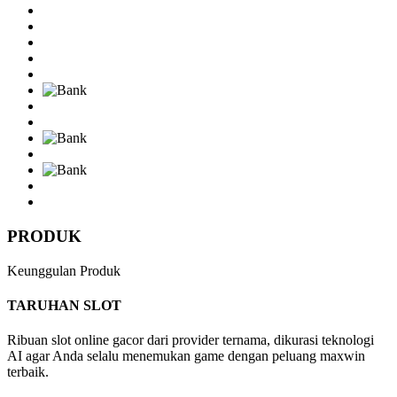
PRODUK
Keunggulan Produk
TARUHAN SLOT
Ribuan slot online gacor dari provider ternama, dikurasi teknologi
AI agar Anda selalu menemukan game dengan peluang maxwin
terbaik.